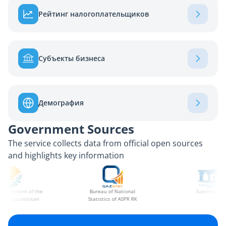
Рейтинг налогоплательщиков
Субъекты бизнеса
Демография
Government Sources
The service collects data from official open sources
and highlights key information
ocurement of the
Bureau of National
Supreme Cour
 of Kazakhstan
Statistics of ASPR RK